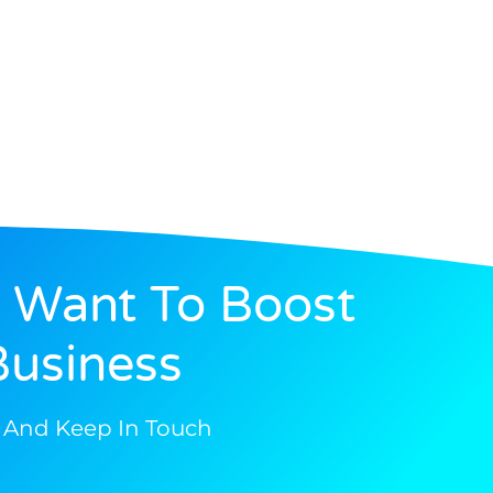
 Want To Boost
usiness?
 And Keep In Touch