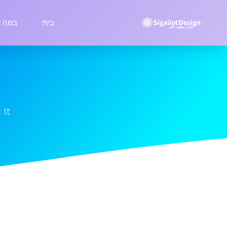
בית
במה א
 It