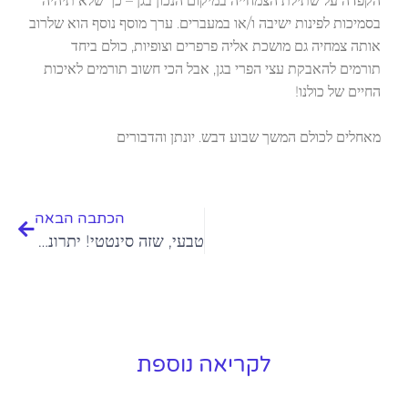
הקפדה על שתילת הצמחייה במיקום הנכון בגן – כך שלא תיהיה
בסמיכות לפינות ישיבה ו/או במעברים. ערך מוסף נוסף הוא שלרוב
אותה צמחיה גם מושכת אליה פרפרים וצופיות, כולם ביחד
תורמים להאבקת עצי הפרי בגן, אבל הכי חשוב תורמים לאיכות
החיים של כולנו!
מאחלים לכולם המשך שבוע דבש. יונתן והדבורים
הכתבה הבאה
טבעי, שזה סינטטי! יתרונות וחסרונות הדשא הסינטטי
לקריאה נוספת