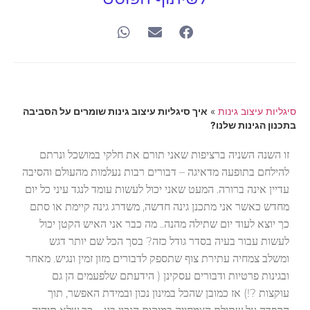
סיגליות עיצוב גינות
»
איך סיגליות עיצוב גינות שומרים על הסביבה
בתכנון הגינות שלנו?
זו השנה השניה ברציפות שאני תורם את חלקי במושכל ונרתם
להילחם בתופעה מדאיגה – דבורים רבות נעלמות מהעולם והסיבה
עדיין אינה ברורה. המעט שאני יכול לעשות עומד לנגד עיני כל יום
מחדש כאשר אני מתכנן גינה חדשה, משדרג גינה קיימת או סתם
כך יוצא לעוד יום שתילה מהנה.. מה כבר אני האיש הקטן יכול
לעשות עבור בעיה בסדר גודל כזה? בסך הכל שם יותר דגש
ומשלב צמחיה עתירת צוף שתספק לדבורים מזון זמין ונגיש. מאחר
ובגינות פרטיות ודבורים עסקינן ( הידעתם שלפעמים הן גם
עוקצות ?!) אז כמובן שהכל במינון נכון ובמידת האפשר, תוך